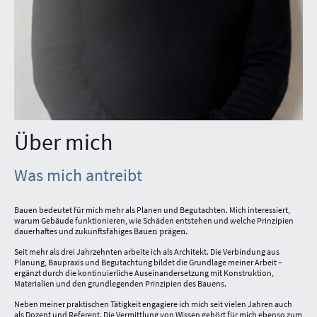
Über mich
Was mich antreibt
Bauen bedeutet für mich mehr als Planen und Begutachten. Mich interessiert,
warum Gebäude funktionieren, wie Schäden entstehen und welche Prinzipien
dauerhaftes und zukunftsfähiges Ba
uen prägen.
S
eit mehr als drei Jahrzehnten arbeite ich als Architekt. Die Verbindung aus
Planung, Baupraxis und Begutachtung bildet die Grundlage meiner Arbeit –
ergänzt durch die kontinuierliche Auseinandersetzung mit Konstruktion,
Materialien und den grundlegenden Prinzipien des Bauens.
Neben meiner praktischen Tätigkeit engagiere ich mich seit vielen Jahren auch
als Dozent und Referent. Die Vermittlung von Wissen gehört für mich ebenso zum