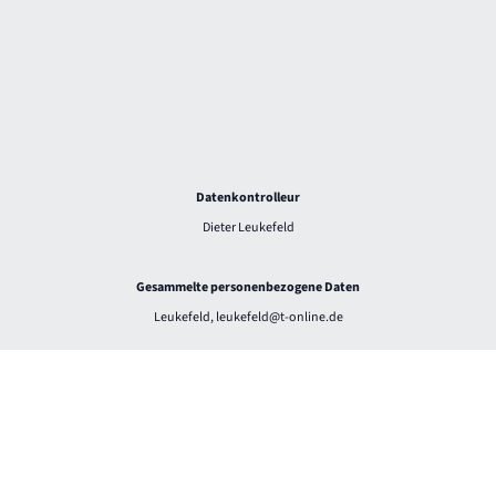
Datenkontrolleur
Dieter Leukefeld
Gesammelte personenbezogene Daten
Leukefeld, leukefeld@t-online.de
Zweck der Datenerhebung
Bearbeitung von Kontaktanfragen, Kommunikation mit Nutzern sowie
technischer Betrieb und Sicherheit der Website.